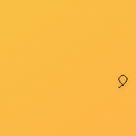
页面标签：
立体口罩铝条鼻线熔接机
上一篇：
立体口罩塑胶鼻线熔接机
下一篇：
立体口罩耳带熔接机
相关产品：
立体口罩制造机
立体口
相关新闻：
必一运动 必一运
关于必一运动
产品展示
公